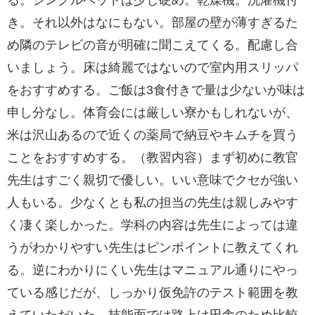
る。シングルベットは少し硬め。乾燥機。洗濯機付
き。それ以外はなにもない。部屋の壁が薄すぎるた
め隣のテレビの音が明確に聞こえてくる。配慮し合
いましょう。床は綺麗ではないので室内用スリッパ
をおすすめする。ご飯は3食付きで量は少ないが味は
申し分なし。体育会には厳しい寮かもしれないが、
米は沢山あるので近くの薬局で納豆やキムチを買う
ことをおすすめする。（教習内容）まず初めに教官
先生はすごく親切で優しい。いい意味でクセが強い
人もいる。少なくとも私の担当の先生は親しみやす
く凄く楽しかった。学科の内容は先生によっては違
うがわかりやすい先生はピンポイントに教えてくれ
る。逆にわかりにくい先生はマニュアル通りにやっ
ている感じだが、しっかり仮免許のテスト範囲を教