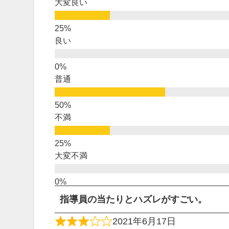
大変良い
良い
普通
不満
大変不満
指導員の当たりとハズレがすごい。
2021年6月17日