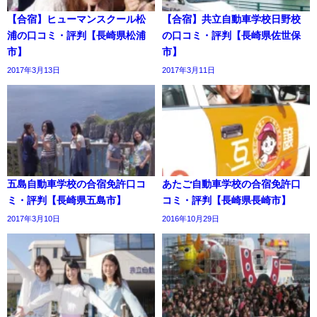
【合宿】ヒューマンスクール松
【合宿】共立自動車学校日野校
浦の口コミ・評判【長崎県松浦
の口コミ・評判【長崎県佐世保
市】
市】
2017年3月13日
2017年3月11日
五島自動車学校の合宿免許口コ
あたご自動車学校の合宿免許口
ミ・評判【長崎県五島市】
コミ・評判【長崎県長崎市】
2017年3月10日
2016年10月29日