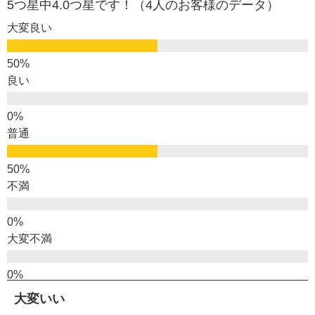
5つ星中4.0つ星です！（4人のお客様のデータ）
大変良い
良い
普通
不満
大変不満
大変いい