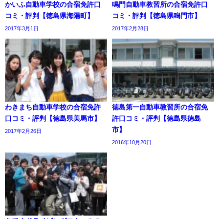
かいふ自動車学校の合宿免許口
鳴門自動車教習所の合宿免許口
コミ・評判【徳島県海陽町】
コミ・評判【徳島県鳴門市】
2017年3月1日
2017年2月28日
わきまち自動車学校の合宿免許
徳島第一自動車教習所の合宿免
口コミ・評判【徳島県美馬市】
許口コミ・評判【徳島県徳島
市】
2017年2月26日
2016年10月20日