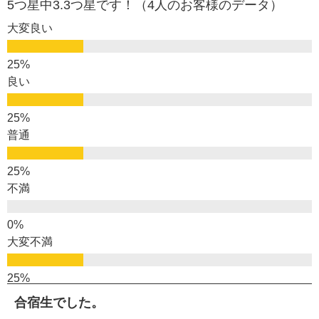
5つ星中3.3つ星です！（4人のお客様のデータ）
大変良い
良い
普通
不満
大変不満
合宿生でした。