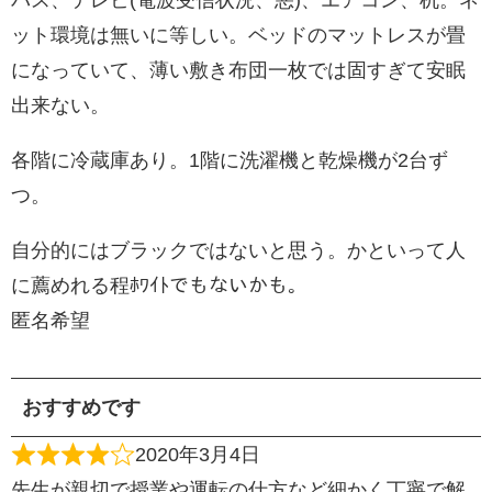
バス、テレビ(電波受信状況、悪)、エアコン、机。ネ
ット環境は無いに等しい。ベッドのマットレスが畳
になっていて、薄い敷き布団一枚では固すぎて安眠
出来ない。
各階に冷蔵庫あり。1階に洗濯機と乾燥機が2台ず
つ。
自分的にはブラックではないと思う。かといって人
に薦めれる程ﾎﾜｲﾄでもないかも。
匿名希望
おすすめです
2020年3月4日
先生が親切で授業や運転の仕方など細かく丁寧で解