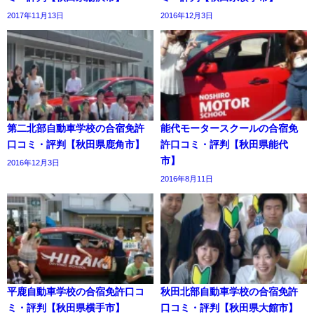
2017年11月13日
2016年12月3日
第二北部自動車学校の合宿免許
能代モータースクールの合宿免
口コミ・評判【秋田県鹿角市】
許口コミ・評判【秋田県能代
市】
2016年12月3日
2016年8月11日
平鹿自動車学校の合宿免許口コ
秋田北部自動車学校の合宿免許
ミ・評判【秋田県横手市】
口コミ・評判【秋田県大館市】